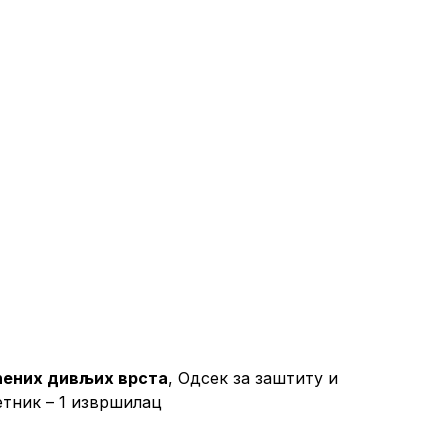
ћених дивљих врста
, Одсек за заштиту и
тник – 1 извршилац