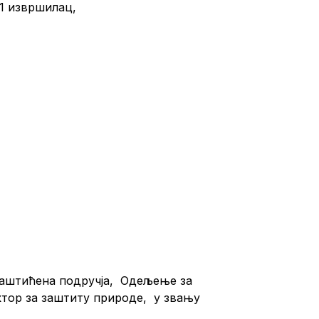
, – 1 извршилац,
 заштићена подручја, Одељење за
ктор за заштиту природе, у звању