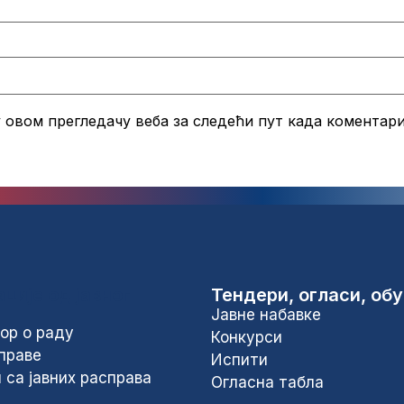
 у овом прегледачу веба за следећи пут када коментар
ције од јавног
Тендери, огласи, об
Јавне набавке
ор о раду
Конкурси
праве
Испити
 са јавних расправа
Огласна табла