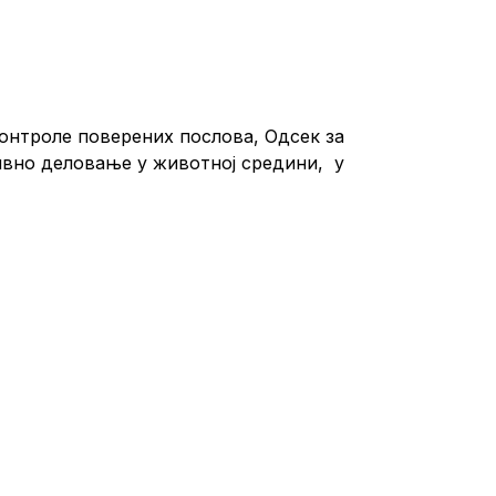
онтроле поверених послова, Одсек за
ивно деловање у животној средини, у