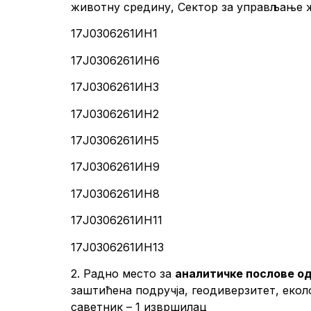
животну средину, Сектор за управљање
17Ј0306261ИН1
17Ј0306261ИН6
17Ј0306261ИН3
17Ј0306261ИН2
17Ј0306261ИН5
17Ј0306261ИН9
17Ј0306261ИН8
17Ј0306261ИН11
17Ј0306261ИН13
2. Радно место за
аналитичке послове о
заштићена подручја, геодиверзитет, еко
саветник – 1 извршилац