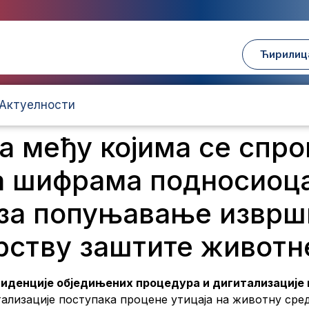
Ћирилиц
Актуелности
а међу којима се спр
а шифрама подносиоца
 за попуњавање изврш
рству заштите животн
иденције обједињених процедура и дигитализације
лизације поступака процене утицаја на животну сред