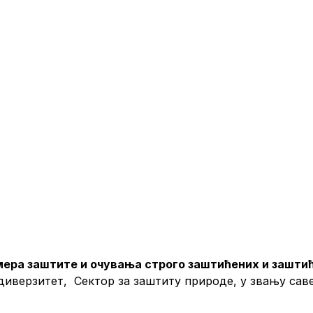
ера заштите и очувања строго заштићених и зашти
верзитет, Сектор за заштиту природе, у звању саве