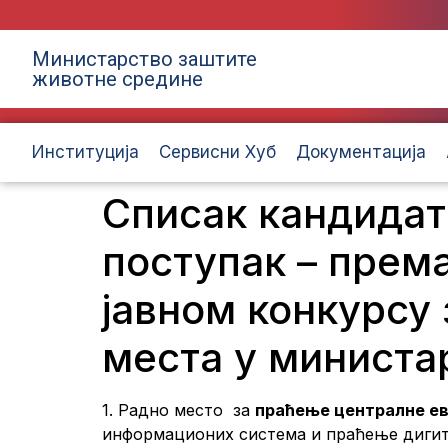
Министарство заштите
животне средине
Институција
Сервисни Хуб
Документација
Списак кандидат
поступак – прем
јавном конкурсу
места у министа
1. Радно место за
праћење централне ев
информационих система и праћење дигита