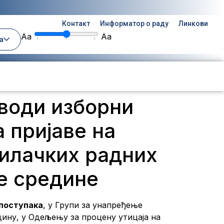
Контакт
Информатор о раду
Линкови
Aa
Aa
а
оводи изборни
 пријаве на
илачких радних
е срединe
 поступака
, у Групи за унапређење
ину, у Одељењу за процену утицаја на