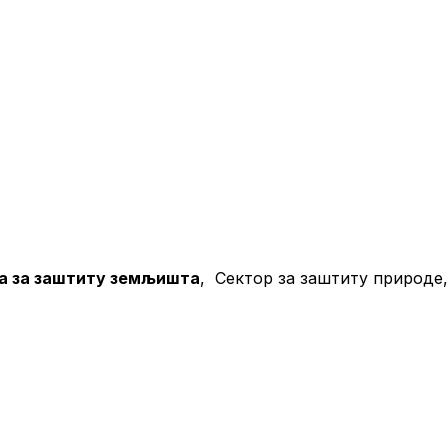
па за заштиту земљишта
, Сектор за заштиту природ