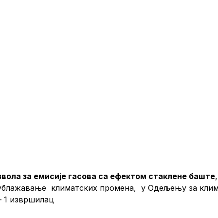
вола за емисије гасова са ефектом стаклене баште
 ублажавање климатских промена, у Одељењу за клим
– 1 извршилац