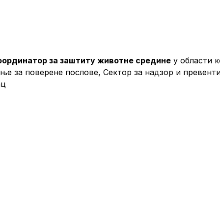
оординатор за заштиту животне средине
у области к
е за поверене послове, Сектор за надзор и превент
шилац