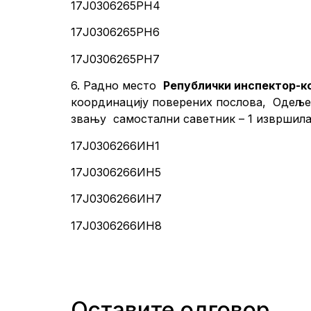
17Ј0306265РН4
17Ј0306265РН6
17Ј0306265РН7
6. Радно место
Републички инспектор-к
координацију поверених послова, Одељењ
звању самостални саветник – 1 извр
17Ј0306266ИН1
17Ј0306266ИН5
17Ј0306266ИН7
17Ј0306266ИН8
Оставите одговор