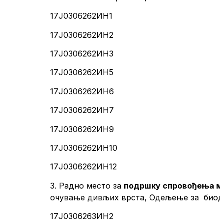
17Ј0306262ИН1
17Ј0306262ИН2
17Ј0306262ИН3
17Ј0306262ИН5
17Ј0306262ИН6
17Ј0306262ИН7
17Ј0306262ИН9
17Ј0306262ИН10
17Ј0306262ИН12
3. Радно место за
подршку спровођења м
очување дивљих врста, Одељење за биоди
17Ј0306263ИН2