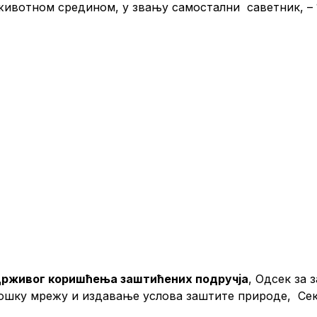
 животном средином, у звању самостални саветник
држивог коришћења заштићених подручја
, Одсек за
лошку мрежу и издавање услова заштите природе, Се