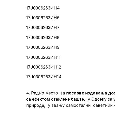
17Ј0306263ИН4
17Ј0306263ИН6
17Ј0306263ИН7
17Ј0306263ИН8
17Ј0306263ИН9
17Ј0306263ИН11
17Ј0306263ИН12
17Ј0306263ИН14
4. Радно место за
послове издавања доз
са ефектом стаклене баште, у Одсеку за
природе, у звању самостални саветник 