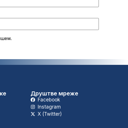
ишем.
уке
Друштве мреже
Facebook
Instagram
X (Twitter)