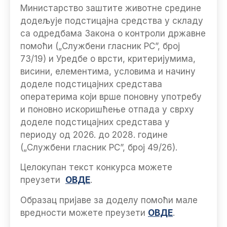
Министарство заштите животне средине
додељује подстицајна средства у складу
са одредбама Закона о контроли државне
помоћи („Службени гласник РС”, број
73/19) и Уредбе о врсти, критеријумима,
висини, елементима, условима и начину
доделе подстицајних средстава
оператерима који врше поновну употребу
и поновно искоришћење отпада у сврху
доделе подстицајних средстава у
периоду од 2026. до 2028. године
(„Службени гласник РС”, број 49/26).
Целокупан текст конкурса можете
преузети
ОВДЕ
.
Образац пријаве за доделу помоћи мале
вредности можете преузети
ОВДЕ
.