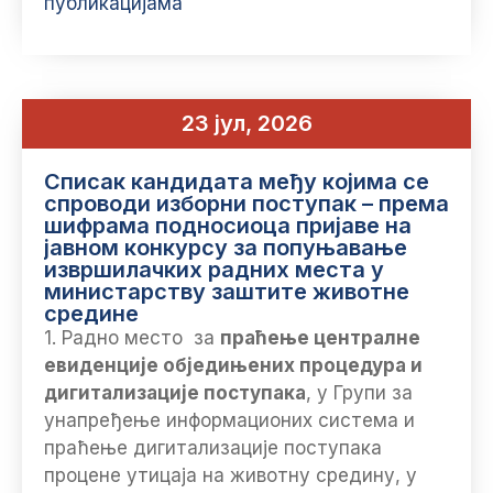
публикацијама
23 јул, 2026
Списак кандидата међу којима се
спроводи изборни поступак – према
шифрама подносиоца пријаве на
јавном конкурсу за попуњавање
извршилачких радних места у
министарству заштите животне
срединe
1. Радно место за
праћење централне
евиденције обједињених процедура и
дигитализације поступака
, у Групи за
унапређење информационих система и
праћење дигитализације поступака
процене утицаја на животну средину, у