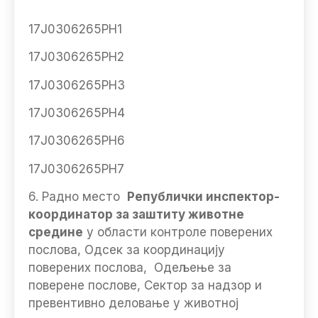
17Ј0306265РН1
17Ј0306265РН2
17Ј0306265РН3
17Ј0306265РН4
17Ј0306265РН6
17Ј0306265РН7
6. Радно место
Републички инспектор-
координатор за заштиту животне
средине
у области контроле поверених
послова, Одсек за координацију
поверених послова, Одељење за
поверене послове, Сектор за надзор и
превентивно деловање у животној