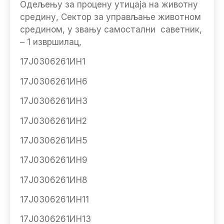
Одељењу за процену утицаја на животну
средину, Сектор за управљање животном
средином, у звању самостални саветник,
– 1 извршилац,
17Ј0306261ИН1
17Ј0306261ИН6
17Ј0306261ИН3
17Ј0306261ИН2
17Ј0306261ИН5
17Ј0306261ИН9
17Ј0306261ИН8
17Ј0306261ИН11
17Ј0306261ИН13