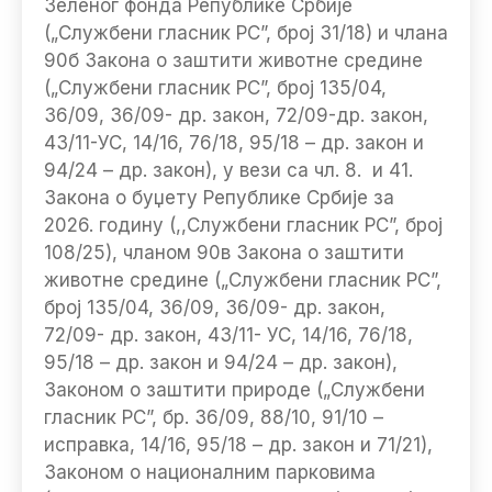
Зеленог фонда Републике Србије
(„Службени гласник РС”, број 31/18) и члана
90б Закона о заштити животне средине
(„Службени гласник РС”, број 135/04,
36/09, 36/09- др. закон, 72/09-др. закон,
43/11-УС, 14/16, 76/18, 95/18 – др. закон и
94/24 – др. закон), у вези са чл. 8. и 41.
Закона о буџету Републике Србије за
2026. годину (,,Службени гласник РС”, број
108/25), чланом 90в Закона о заштити
животне средине („Службени гласник РС”,
број 135/04, 36/09, 36/09- др. закон,
72/09- др. закон, 43/11- УС, 14/16, 76/18,
95/18 – др. закон и 94/24 – др. закон),
Законом о заштити природе („Службени
гласник РС”, бр. 36/09, 88/10, 91/10 –
исправка, 14/16, 95/18 – др. закон и 71/21),
Законом о националним парковима