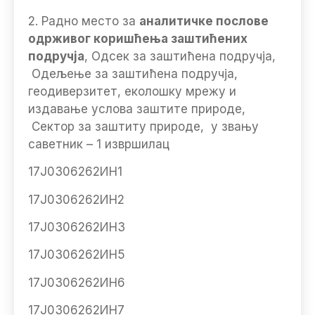
2. Радно место за
аналитичке послове
одрживог коришћења заштићених
подручја
, Одсек за заштићена подручја,
Одељење за заштићена подручја,
геодиверзитет, еколошку мрежу и
издавање услова заштите природе,
Сектор за заштиту природе, у звању
саветник – 1 извршилац
17Ј0306262ИН1
17Ј0306262ИН2
17Ј0306262ИН3
17Ј0306262ИН5
17Ј0306262ИН6
17Ј0306262ИН7