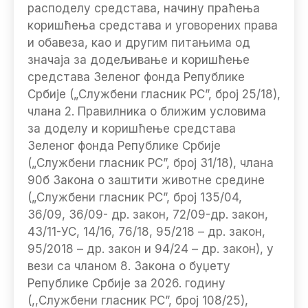
расподелу средстава, начину праћења
коришћења средстава и уговорених права
и обавеза, као и другим питањима од
значаја за додељивање и коришћење
средстава Зеленог фонда Републике
Србије („Службени гласник РС”, број 25/18),
члана 2. Правилника о ближим условима
за доделу и коришћење средстава
Зеленог фонда Републике Србије
(„Службени гласник РС”, број 31/18), члана
90б Закона о заштити животне средине
(„Службени гласник РС”, број 135/04,
36/09, 36/09- др. закон, 72/09-др. закон,
43/11-УС, 14/16, 76/18, 95/218 – др. закон,
95/2018 – др. закон и 94/24 – др. закон), у
вези са чланом 8. Закона о буџету
Републике Србије за 2026. годину
(,,Службени гласник РС”, број 108/25),