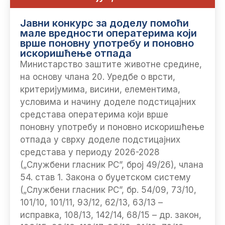
Jавни конкурс за доделу помоћи
мале вредности оператерима који
врше поновну употребу и поновно
искоришћење отпада
Министарство заштите животне средине,
на основу члана 20. Уредбе о врсти,
критеријумима, висини, елементима,
условима и начину доделе подстицајних
средстава оператерима који врше
поновну употребу и поновно искоришћење
отпада у сврху доделе подстицајних
средстава у периоду 2026-2028
(„Службени гласник РС”, број 49/26), члана
54. став 1. Закона о буџетском систему
(„Службени гласник РС”, бр. 54/09, 73/10,
101/10, 101/11, 93/12, 62/13, 63/13 –
исправка, 108/13, 142/14, 68/15 – др. закон,