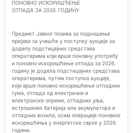
ПОНОВНО ИСКОРИШЋЕЊЕ
ОТПАДА ЗА 2026. ГОДИНУ
Предмет Јавног позива за подношење
пријава за учешће у поступку аукције за
доделу подстицајних средстава
оператерима који врше поновну употребу
и поновно искоришћење отпада за 2026.
годину је додела подстицајних средстава
оператерима, путем поступка аукције,
који врше поновно искоришћење отпадних
гума, отпада од електричне и
електронске опреме, отпадних уља,
истрошених батерија или акумулатора и
отпадних возила, осим операције поновног
искоришћења у енергетске сврхе у 2026.
години.