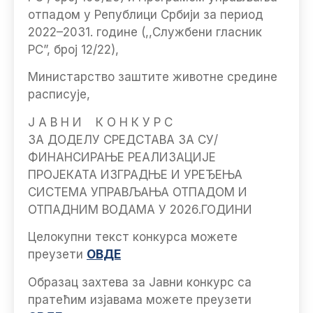
отпадом у Републици Србији за период
2022–2031. године (,,Службени гласник
РС”, број 12/22),
Министарство заштите животне средине
расписује,
Ј А В Н И К О Н К У Р С
ЗА ДОДЕЛУ СРЕДСТАВА ЗА СУ/
ФИНАНСИРАЊЕ РЕАЛИЗАЦИЈЕ
ПРОЈЕКАТА ИЗГРАДЊЕ И УРЕЂЕЊА
СИСТЕМА УПРАВЉАЊА ОТПАДОМ И
ОТПАДНИМ ВОДАМА У 2026.ГОДИНИ
Целокупни текст конкурса можете
преузети
ОВДЕ
Образац захтева за Јавни конкурс са
пратећим изјавама можете преузети