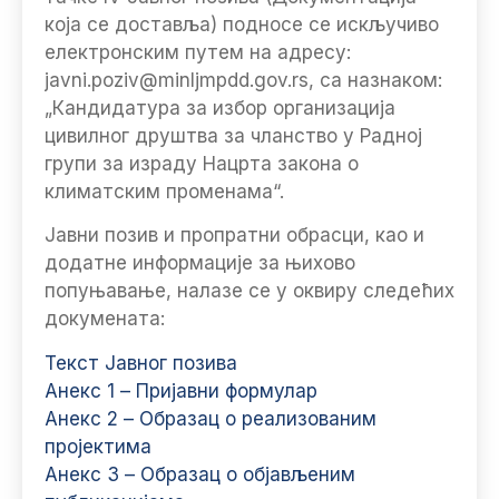
која се доставља) подносе се искључиво
електронским путем на адресу:
javni.poziv@minljmpdd.gov.rs, са назнаком:
„Кандидатура за избор организација
цивилног друштва за чланство у Радној
групи за израду Нацрта закона о
климатским променама“.
Јавни позив и пропратни обрасци, као и
додатне информације за њихово
попуњавање, налазе се у оквиру следећих
докумената:
Текст Јавног позива
Анекс 1 – Пријавни формулар
Анекс 2 – Образац о реализованим
пројектима
Анекс 3 – Образац о објављеним