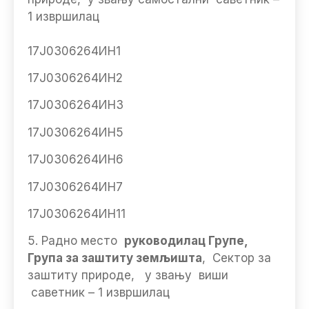
1 извршилац
17Ј0306264ИН1
17Ј0306264ИН2
17Ј0306264ИН3
17Ј0306264ИН5
17Ј0306264ИН6
17Ј0306264ИН7
17Ј0306264ИН11
5. Радно место
руководилац Групе,
Група за заштиту земљишта
, Сектор за
заштиту природе, у звању виши
саветник – 1 извршилац