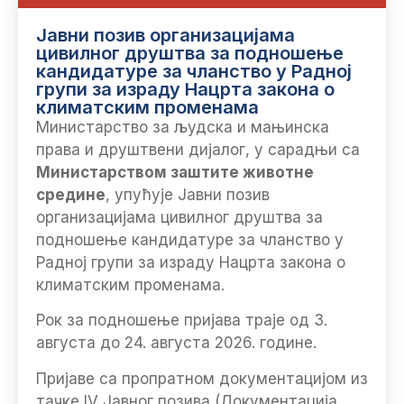
Јавни позив организацијама
цивилног друштва за подношење
кандидатуре за чланство у Радној
групи за израду Нацрта закона о
климатским променама
Министарство за људска и мањинска
права и друштвени дијалог, у сарадњи са
Министарством заштите животне
средине
, упућује Јавни позив
организацијама цивилног друштва за
подношење кандидатуре за чланство у
Радној групи за израду Нацрта закона о
климатским променама.
Рок за подношење пријава траје од 3.
августа до 24. августа 2026. године.
Пријаве са пропратном документацијом из
тачке IV Јавног позива (Документација