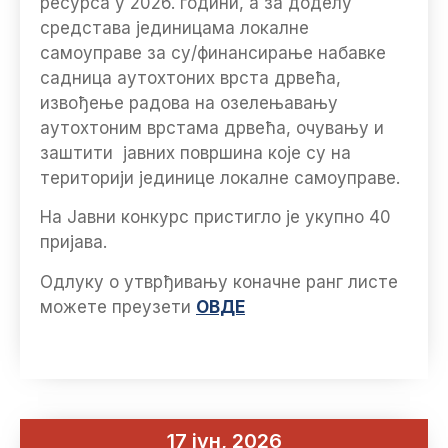
ресурса у 2026. години, а за доделу
средстава јединицама локалне
самоуправе за су/финансирање набавке
садница аутохтоних врста дрвећа,
извођење радова на озелењавању
аутохтоним врстама дрвећа, очувању и
заштити јавних површина које су на
територији јединице локалне самоуправе.
На Јавни конкурс пристигло је укупно 40
пријава.
Одлуку о утврђивању коначне ранг листе
можете преузети
ОВДЕ
17 јун, 2026