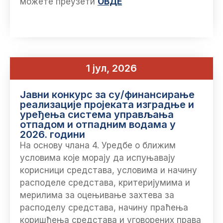
можете преузети
ОВДЕ
1 јул, 2026
Јавни конкурс за су/финансирање
реализације пројеката изградње и
уређења система управљања
отпадом и отпадним водама у
2026. години
На основу члана 4. Уредбе о ближим
условима које морају да испуњавају
корисници средстава, условима и начину
расподеле средстава, критеријумима и
мерилима за оцењивање захтева за
расподелу средстава, начину праћења
коришћења средстава и уговорених права