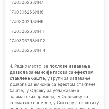
17Ј0306263ИН7
17Ј0306263ИН8
17Ј0306263ИН9
17Ј0306263ИН11
17Ј0306263ИН12
17Ј0306263ИН14
4. Радно место за
послове издавања
дозвола за емисије гасова са ефектом
стаклене баште
, у Групи за издавање
дозвола за емисије са ефектом стаклене
баште, у Одсеку за ублажавање
климатских промена, у Одељењу за
климатске промене, у Сектору за заштиту
природе, у звању самостални саветник –