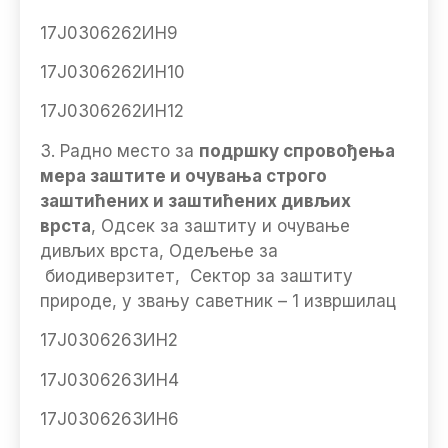
17Ј0306262ИН9
17Ј0306262ИН10
17Ј0306262ИН12
3. Радно место за
подршку спровођења
мера заштите и очувања строго
заштићених и заштићених дивљих
врста
, Одсек за заштиту и очување
дивљих врста, Одељење за
биодиверзитет, Сектор за заштиту
природе, у звању саветник – 1 извршилац
17Ј0306263ИН2
17Ј0306263ИН4
17Ј0306263ИН6