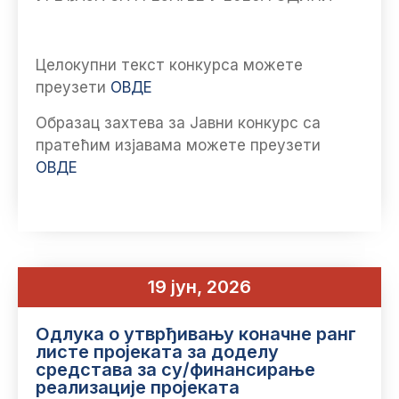
Целокупни текст конкурса можете
преузети
ОВДЕ
Образац захтева за Јавни конкурс са
пратећим изјавама можете преузети
ОВДЕ
19 јун, 2026
Одлука о утврђивању коначне ранг
листе пројеката за доделу
средстава за су/финансирање
реализације пројеката