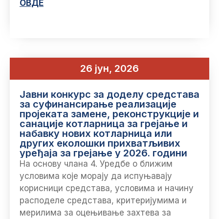
ОВДЕ
26 јун, 2026
Јавни конкурс за доделу средстава
за суфинансирање реализације
пројеката замене, реконструкције и
санације котларница за грејање и
набавку нових котларница или
других еколошки прихватљивих
уређаја за грејање у 2026. години
На основу члана 4. Уредбе о ближим
условима које морају да испуњавају
корисници средстава, условима и начину
расподеле средстава, критеријумима и
мерилима за оцењивање захтева за