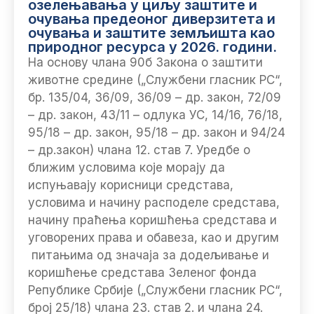
озелењавања у циљу заштите и
очувања предеоног диверзитета и
очувања и заштите земљишта као
природног ресурса у 2026. години.
На основу члана 90б Закона о заштити
животне средине („Службени гласник РС“,
бр. 135/04, 36/09, 36/09 – др. закон, 72/09
– др. закон, 43/11 – oдлука УС, 14/16, 76/18,
95/18 – др. закон, 95/18 – др. закон и 94/24
– др.закон) члана 12. став 7. Уредбе о
ближим условима које морају да
испуњавају корисници средстава,
условима и начину расподеле средстава,
начину праћења коришћења средстава и
уговорених права и обавеза, као и другим
питањима од значаја за додељивање и
коришћење средстава Зеленог фонда
Републике Србије („Службени гласник РС“,
број 25/18) члана 23. став 2. и члана 24.