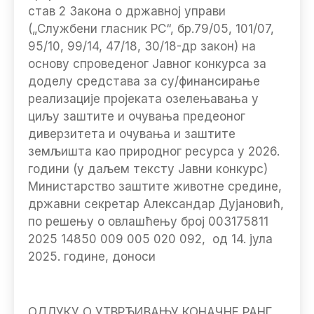
став 2 Закона о државној управи
(„Службени гласник РС“, бр.79/05, 101/07,
95/10, 99/14, 47/18, 30/18-др закон) на
основу спроведеног Јавног конкурса за
доделу средстава за су/финансирање
реализације пројеката озелењавања у
циљу заштите и очувања предеоног
диверзитета и очувања и заштите
земљишта као природног ресурса у 2026.
години (у даљем тексту Јавни конкурс)
Министарство заштите животне средине,
државни секретар Александар Дујановић,
по решењу о овлашћењу број 003175811
2025 14850 009 005 020 092, од 14. јула
2025. године, доноси
ОДЛУКУ О УТВРЂИВАЊУ КОНАЧНЕ РАНГ