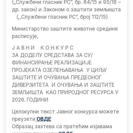
(„Службени гласник РС”, бр. 84/15 и 95/18 –
др. закон) и Законом о заштити земљишта
(,,Службени гласник РС”, број 112/15)
Министарство заштите животне средине
расписује,
Ј А В Н И К О Н К У Р С
ЗА ДОДЕЛУ СРЕДСТАВА ЗА СУ/
ФИНАНСИРАЊЕ РЕАЛИЗАЦИЈЕ
ПРОЈЕКАТА ОЗЕЛЕЊАВАЊА У ЦИЉУ
ЗАШТИТЕ И ОЧУВАЊА ПРЕДЕОНОГ
ДИВЕРЗИТЕТА И ОЧУВАЊА И ЗАШТИТЕ
ЗЕМЉИШТА КАО ПРИРОДНОГ РЕСУРСА У
2026. ГОДИНИ
Целокупни текст Јавног конкурса можете
преузети
ОВДЕ
Образац захтева са пратећим изјавама