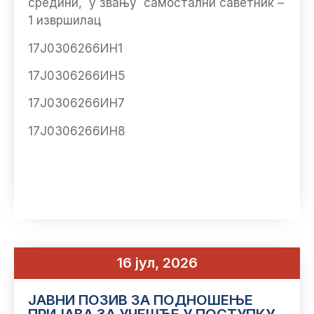
средини, у звању самостални саветник –
1 извршилац
17Ј0306266ИН1
17Ј0306266ИН5
17Ј0306266ИН7
17Ј0306266ИН8
16 јул, 2026
ЈАВНИ ПОЗИВ ЗА ПОДНОШЕЊЕ
ПРИЈАВА ЗА УЧЕШЋЕ У ПОСТУПКУ