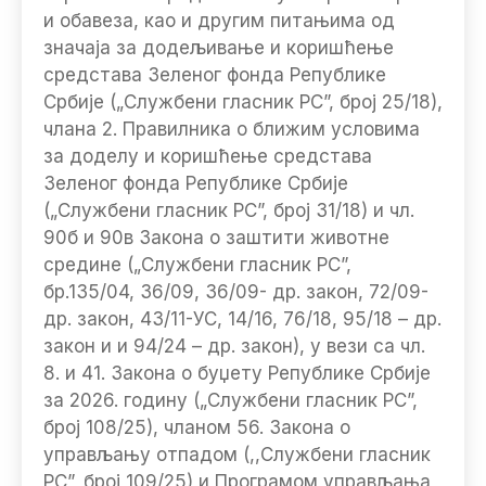
и обавеза, као и другим питањима од
значаја за додељивање и коришћење
средстава Зеленог фонда Републике
Србије („Службени гласник РС”, број 25/18),
члана 2. Правилника о ближим условима
за доделу и коришћење средстава
Зеленог фонда Републике Србије
(„Службени гласник РС”, број 31/18) и чл.
90б и 90в Закона о заштити животне
средине („Службени гласник РС”,
бр.135/04, 36/09, 36/09- др. закон, 72/09-
др. закон, 43/11-УС, 14/16, 76/18, 95/18 – др.
закон и и 94/24 – др. закон), у вези са чл.
8. и 41. Закона о буџету Републике Србије
за 2026. годину („Службени гласник РС”,
број 108/25), чланом 56. Закона о
управљању отпадом (,,Службени гласник
РС”, број 109/25) и Програмом управљања