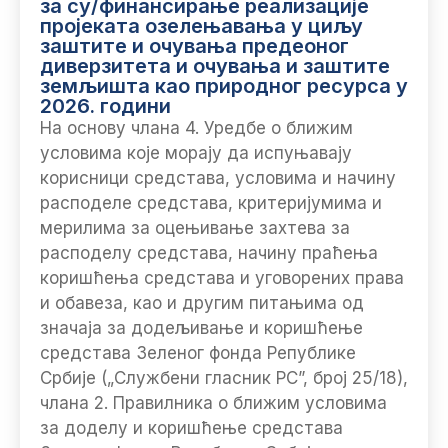
за су/финансирање реализације
пројеката озелењавања у циљу
заштите и очувања предеоног
диверзитета и очувања и заштите
земљишта као природног ресурса у
2026. години
На основу члана 4. Уредбе о ближим
условима које морају да испуњавају
корисници средстава, условима и начину
расподеле средстава, критеријумима и
мерилима за оцењивање захтева за
расподелу средстава, начину праћења
коришћења средстава и уговорених права
и обавеза, као и другим питањима од
значаја за додељивање и коришћење
средстава Зеленог фонда Републике
Србије („Службени гласник РС”, број 25/18),
члана 2. Правилника о ближим условима
за доделу и коришћење средстава