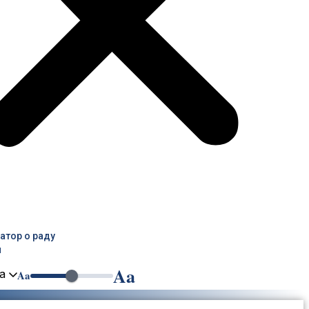
тор о раду
и
Aa
а
Aa