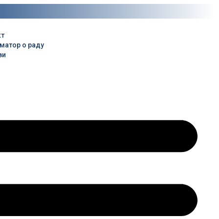
кт
матор о раду
ви