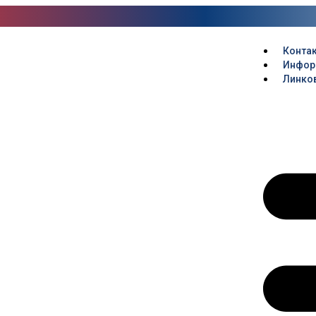
Конта
Инфор
Линко