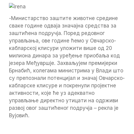
-Министарство заштите животне средине
сваке године одваја значајна средства за
заштићена подручја. Поред редовног
управљања, ове године ћемо у Овчарско-
кабларској клисури уложити више од 20
милиона динара за уређење приобаља код
језера Међувршје. Захваљујем премијерки
Брнабић, колегама министрима у Влади што
су препознали потенцијал и значај Овчарско-
кабларске клисуре и покренули пројектне
активности, које ће уз адекватно
управљање директно утицати на одрживи
развој овог заштићеног подручја – рекла је
Вујовић.