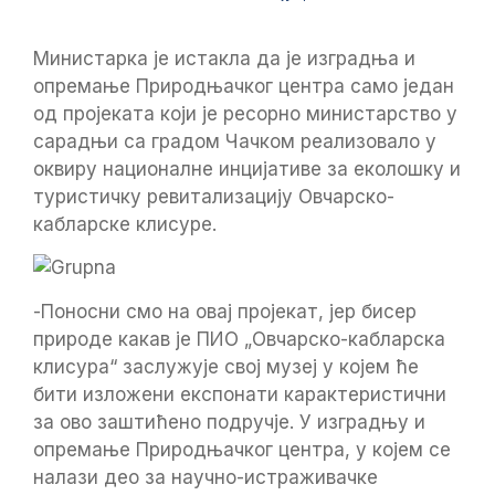
Министарка је истакла да је изградња и
опремање Природњачког центра само један
од пројеката који је ресорно министарство у
сарадњи са градом Чачком реализовало у
оквиру националне инцијативе за еколошку и
туристичку ревитализацију Овчарско-
кабларске клисуре.
-Поносни смо на овај пројекат, јер бисер
природе какав је ПИО „Овчарско-кабларска
клисура“ заслужује свој музеј у којем ће
бити изложени експонати карактеристични
за ово заштићено подручје. У изградњу и
опремање Природњачког центра, у којем се
налази део за научно-истраживачке