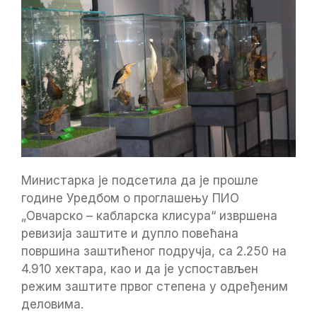
Министарка је подсетила да је прошле
године Уредбом о проглашењу ПИО
„Овчарско – кабларска клисура“ извршена
ревизија заштите и дупло повећана
површина заштићеног подручја, са 2.250 на
4.910 хектара, као и да је успостављен
режим заштите првог степена у одређеним
деловима.