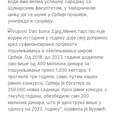
води има веома успешну сарадњу са
Шумарским факултетом, у заједничком
циљу да се шуме у Србији прошире,
унапреде и сачувају.
„Министарство које
водим из године у годину даје свој допринос
кроз суфинансирање пројеката
пошумљавања и озелењавања широм
Србије. Од 2018. до 2023. године доделили
смо више од 400 милиона динара за
пошумљавање преко 1.000 хектара. У
протекле три године, само путем наших
јавних конкурса, Србија је богатија за
250.000 нових садница. Кроз јавни конкурс у
текућој години, обезбедили смо 200
милиона динара, што је двоструко више у
односу на 2023. годину“, изјавила је Вујовић.