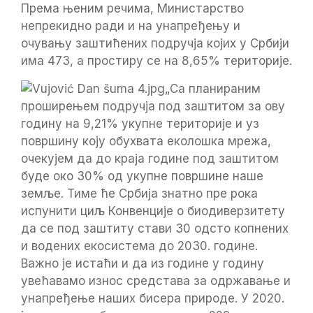
Према њеним речима, Министарство
непрекидно ради и на унапређењу и
очувању заштићених подручја којих у Србији
има 473, а простиру се на 8,65% територије.
„Са планираним
проширењем подручја под заштитом за ову
годину на 9,21% укупне територије и уз
површину коју обухвата еколошка мрежа,
очекујем да до краја године под заштитом
буде око 30% од укупне површине наше
земље. Тиме ће Србија знатно пре рока
испунити циљ Конвенције о биодиверзитету
да се под заштиту стави 30 одсто копнених
и водених екосистема до 2030. године.
Важно је истаћи и да из године у годину
увећавамо износ средстава за одржавање и
унапређење наших бисера природе. У 2020.