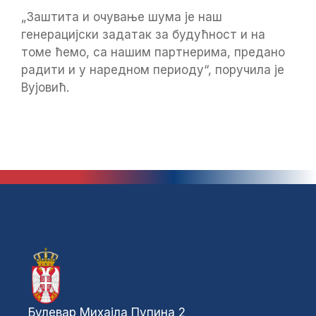
„Заштита и очување шума је наш
генерацијски задатак за будућност и на
томе ћемо, са нашим партнерима, предано
радити и у наредном периоду“, поручила је
Вујовић.
Булевар Михајла Пупина 2