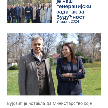
је наш
генерацијски
задатак за
будућност
21 март, 2024
Вујовић је истакла да Министарство које