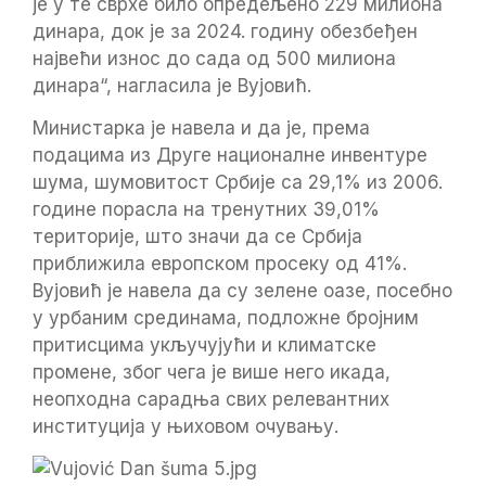
је у те сврхе било опредељено 229 милиона
динара, док је за 2024. годину обезбеђен
највећи износ до сада од 500 милиона
динара“, нагласила је Вујовић.
Министарка је навела и да је, према
подацима из Друге националне инвентуре
шума, шумовитост Србије са 29,1% из 2006.
године порасла на тренутних 39,01%
територије, што значи да се Србија
приближила европском просеку од 41%.
Вујовић је навела да су зелене оазе, посебно
у урбаним срединама, подложне бројним
притисцима укључујући и климатске
промене, због чега је више него икада,
неопходна сарадња свих релевантних
институција у њиховом очувању.